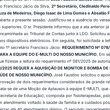
io Francisco Jácio da Silva,
2º Secretário, Cledinaldo Pere
za de Medeiros, Diego Isaac de Lima Gomes e Absalão Fe
 aberta a presente sessão. Justificou-se a ausência do ver
superiores. O sr. Presidente informou que a ata anterior j
encaminhada ao Tribunal de Contas junto à LDO. Solicitou 
nos dispositivos eletrônicos. Em seguida, foi solicitada a l
lo 1º secretário Francisco Jácio:
REQUERIMENTO Nº 078/
RA A EQUIPE DO E-MULTI DO NOSSO MUNICÍPIO
. Em se
que fizesse a leitura do requerimento nº 081/2025 de autor
/2025 REQUER A AQUISIÇÃO DE MONITOR E BOMBA DE
ÚDE DE NOSSO MUNICÍPIO.
José Faustino solicitou o apo
provação de dois requerimentos considerados de grande re
 trata-se de uma Moção de Aplausos à equipe E-MULTI, que 
Secretaria de Educação), composta por fisioterapeutas, psic
om atendimento voltado à saúde da família e a cuidados pós
lizar até 40 atendimentos diários. O segundo requerimento, 