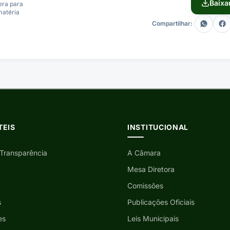
Baixa
era para
matéria
Compartilhar:
TEIS
INSTITUCIONAL
 Transparência
A Câmara
Mesa Diretora
Comissões
s
Publicações Oficiais
es
Leis Municipais