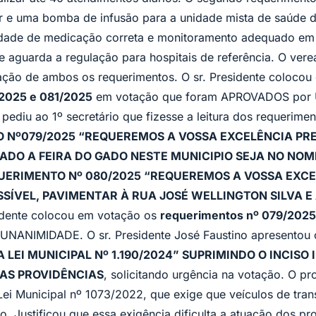
r e uma bomba de infusão para a unidade mista de saúde d
dade de medicação correta e monitoramento adequado em 
 aguarda a regulação para hospitais de referência. O vere
ação de ambos os requerimentos. O sr. Presidente colocou
/2025 e 081/2025
em votação que foram APROVADOS por
e pediu ao 1º secretário que fizesse a leitura dos requerim
 Nº079/2025 “REQUEREMOS A VOSSA EXCELÊNCIA PREF
ADO A FEIRA DO GADO NESTE MUNICIPIO SEJA NO NOME
UERIMENTO Nº 080/2025 “REQUEREMOS A VOSSA EXCE
OSSÍVEL, PAVIMENTAR À RUA JOSÉ WELLINGTON SILVA 
sidente colocou em votação os
requerimentos nº 079/2025
NANIMIDADE. O sr. Presidente José Faustino apresentou
 LEI MUNICIPAL Nº 1.190/2024” SUPRIMINDO O INCISO I
RAS PROVIDÊNCIAS
, solicitando urgência na votação. O pr
 Lei Municipal nº 1073/2022, que exige que veículos de tran
 Justificou que essa exigência dificulta a atuação dos pro