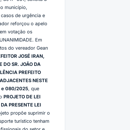
o município,
casos de urgência e
ador reforçou o apelo
 em votação os
 UNANIMIDADE. Em
entos do vereador Gean
EITOR JOSÉ IRAN,
 DO SR. JOÃO DA
LÊNCIA PREFEITO
E ADJACENTES NESTE
 e 080/2025
, que
 o
PROJETO DE LEI
 DA PRESENTE LEI
ojeto propõe suprimir o
sporte turístico tenham
fissionais do setor e