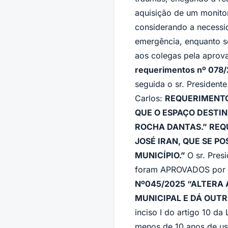
aquisição de um monito
considerando a necessi
emergência, enquanto se
aos colegas pela aprov
requerimentos nº 078
seguida o sr. President
Carlos:
REQUERIMENTO
QUE O ESPAÇO DESTIN
ROCHA DANTAS.” REQ
JOSÉ IRAN, QUE SE P
MUNICÍPIO.”
O sr. Pre
foram APROVADOS por U
Nº045/2025 “ALTERA A
MUNICIPAL E DÁ OUT
inciso I do artigo 10 da
menos de 10 anos de uso.