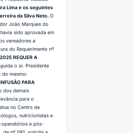
ira Lima e os seguintes
rreira da Silva Neto.
O
eador João Marques do
á havia sido aprovada em
aos vereadores a
eitura do Requerimento nº
2025 REQUER A
guida o sr. Presidente
ia do mesmo:
 INFUSÃO PARA
io dos demais
levância para o
atua no Centro de
ólogos, nutricionistas e
-operatórios e pós-
de nº 081, solicita a