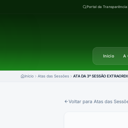
Pular para o conteúdo
Portal da Transparência
Início
A 
Início
Atas das Sessões
ATA DA 3ª SESSÃO EXTRAORDI
Voltar para Atas das Sessõ