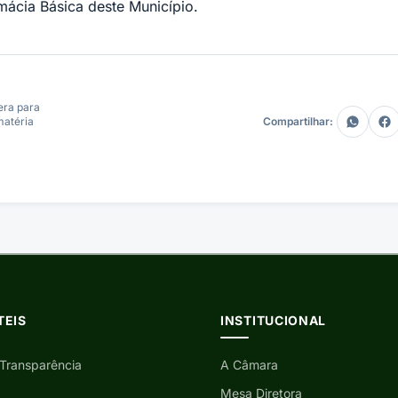
ácia Básica deste Município.
era para
matéria
Compartilhar:
TEIS
INSTITUCIONAL
 Transparência
A Câmara
Mesa Diretora