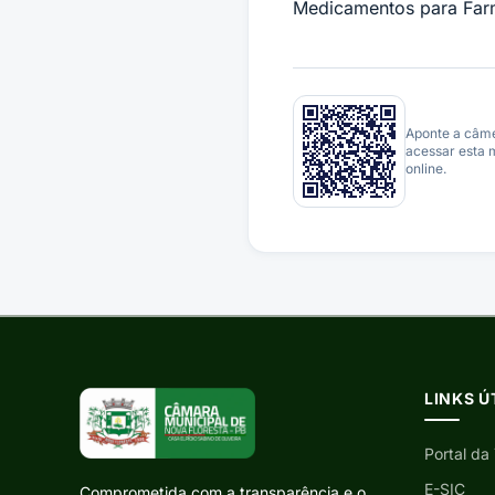
Medicamentos para Farm
Aponte a câm
acessar esta 
online.
LINKS Ú
Portal da
E-SIC
Comprometida com a transparência e o