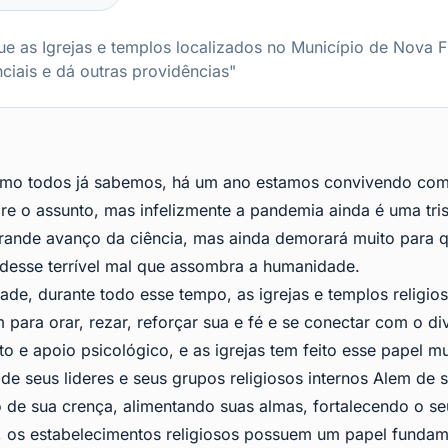
e as Igrejas e templos localizados no Município de Nova F
nciais e dá outras providências"
omo todos já sabemos, há um ano estamos convivendo com 
obre o assunto, mas infelizmente a pandemia ainda é uma tris
grande avanço da ciência, mas ainda demorará muito para 
s desse terrível mal que assombra a humanidade.
de, durante todo esse tempo, as igrejas e templos religio
 para orar, rezar, reforçar sua e fé e se conectar com o di
 e apoio psicológico, e as igrejas tem feito esse papel m
de seus lideres e seus grupos religiosos internos Alem d
o de sua crença, alimentando suas almas, fortalecendo o s
l, os estabelecimentos religiosos possuem um papel funda