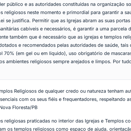
der público e as autoridades constituídas na organização 
os religiosos neste momento e primordial para garantir a s
ei se justifica. Permitir que as Igrejas abram as suas porta
nitárias cabíveis e necessários, é garantir a uma parcela 
dente também que é necessário que as igrejas e templos re
 adotados e recomendados pelas autoridades de saúde, tai
ol 70% (em gel ou em liquido), uso obrigatório de mascara
os ambientes religiosos sempre arejados e limpos. Por tu
Templos Religiosos de qualquer credo ou natureza tenham au
esenciais com os seus fiéis e frequentadores, respeitando a
Nova Floresta/PB
s religiosas praticadas no interior das Igrejas e Templos 
am os templos religiosos como espaço de ajuda, orientação e