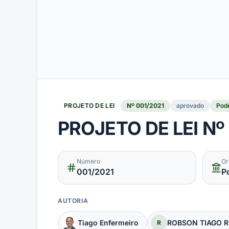
PROJETO DE LEI
Nº
001
/
2021
aprovado
Pode
PROJETO DE LEI Nº
Número
Or
001
/2021
P
AUTORIA
Tiago Enfermeiro
ROBSON TIAGO R
R