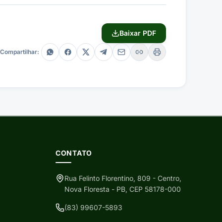
Baixar PDF
Compartilhar:
CONTATO
Rua Felinto Florentino, 809 - Centro,
Nova Floresta - PB, CEP 58178-000
(83) 99607-5893