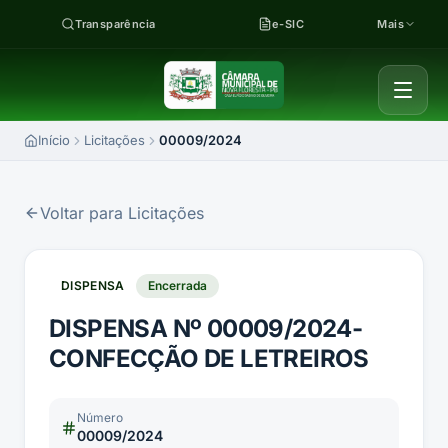
Pular para o conteúdo
Transparência
e-SIC
Mais
Início
Licitações
00009/2024
Voltar para Licitações
DISPENSA
Encerrada
DISPENSA Nº 00009/2024-
CONFECÇÃO DE LETREIROS
Número
00009/2024