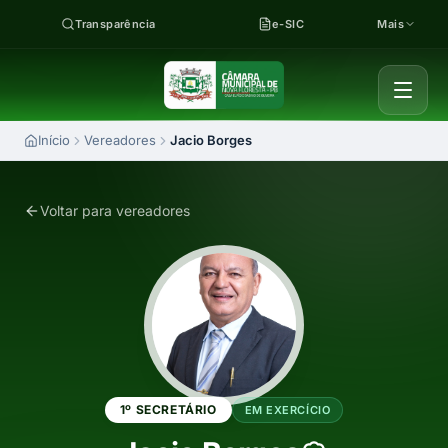
Pular para o conteúdo
Transparência
e-SIC
Mais
Início
Vereadores
Jacio Borges
Voltar para vereadores
1º SECRETÁRIO
EM EXERCÍCIO