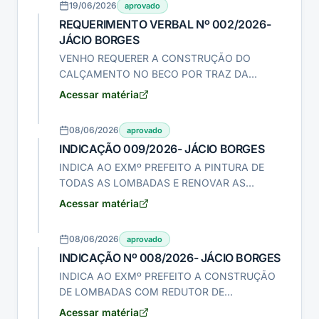
19/06/2026
aprovado
REQUERIMENTO VERBAL Nº 002/2026-
JÁCIO BORGES
VENHO REQUERER A CONSTRUÇÃO DO
CALÇAMENTO NO BECO POR TRAZ DA
PADARIA DO SAUDOSO ANTÔNIO CORDEIRO
Acessar matéria
DA LUZ ( ANTÔNIO PADEIRO) EM NOSSA
CIDADE.
08/06/2026
aprovado
INDICAÇÃO 009/2026- JÁCIO BORGES
INDICA AO EXMº PREFEITO A PINTURA DE
TODAS AS LOMBADAS E RENOVAR AS
SINALIZAÇÕES VERTICAIS E HORIZONTAIS NO
Acessar matéria
PERÍMETRO URBANO DE NOVA FLORESTA-PB.
08/06/2026
aprovado
INDICAÇÃO Nº 008/2026- JÁCIO BORGES
INDICA AO EXMº PREFEITO A CONSTRUÇÃO
DE LOMBADAS COM REDUTOR DE
VELOCIDADE EM TODAS AS RUAS QUE DÃO
Acessar matéria