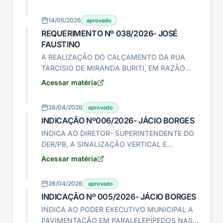
ACESSO ÀS PB-151 E PB-104, QUE LIGAM
NOVA FLORESTA-PB À PICUÍ-PB.
14/05/2026
aprovado
REQUERIMENTO Nº 038/2026- JOSÉ
FAUSTINO
A REALIZAÇÃO DO CALÇAMENTO DA RUA
TARCÍSIO DE MIRANDA BURITI, EM RAZÃO
DOS CONSTANTES ALAGAMENTOS
Acessar matéria
ENFRENTADOS PELOS MORADORES DA
REFERIDA LOCALIDADE.
28/04/2026
aprovado
INDICAÇÃO Nº006/2026- JÁCIO BORGES
INDICA AO DIRETOR- SUPERINTENDENTE DO
DER/PB, A SINALIZAÇÃO VERTICAL E
HORIZONTAL E ROÇO DO MATO NAS
Acessar matéria
MARGENS DA PB-151,QUE LIGA NOVA
FLORESTA-PB À PICUÍ-PB.
28/04/2026
aprovado
INDICAÇÃO Nº 005/2026- JÁCIO BORGES
INDICA AO PODER EXECUTIVO MUNICIPAL A
PAVIMENTAÇÃO EM PARALELEPÍPEDOS NAS