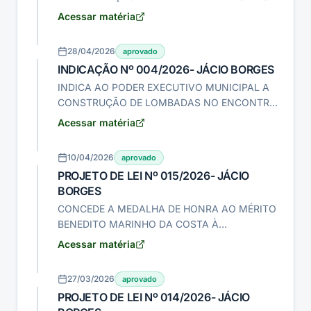
MARGENS DA BR-104 NA SAÍDA PARA
Acessar matéria
JAÇANÃ/RN E PB-151 NA SAÍDA PARA PICUÍ-
PB.
28/04/2026
aprovado
INDICAÇÃO Nº 004/2026- JÁCIO BORGES
INDICA AO PODER EXECUTIVO MUNICIPAL A
CONSTRUÇÃO DE LOMBADAS NO ENCONTRO
DAS RUAS ANTÔNIO FAUSTINO COM A RUA
Acessar matéria
PEDRO GONDIM,NO CENTRO DE NOVA
FLORESTA-PB.
10/04/2026
aprovado
PROJETO DE LEI Nº 015/2026- JÁCIO
BORGES
CONCEDE A MEDALHA DE HONRA AO MÉRITO
BENEDITO MARINHO DA COSTA À
ARIOSVALDO LOPES GALVÃO E DÁ OUTRAS
Acessar matéria
PROVIDÊNCIAS.
27/03/2026
aprovado
PROJETO DE LEI Nº 014/2026- JÁCIO