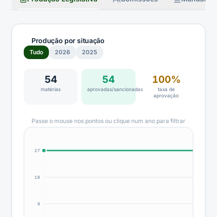
Produção por situação
Tudo
2026
2025
54
54
100
%
matéria
s
aprovadas/sancionadas
taxa de
aprovação
Passe o mouse nos pontos ou clique num ano para filtrar
27
18
9