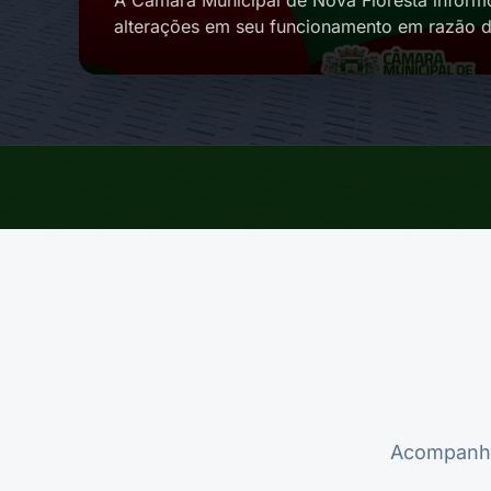
A Câmara Municipal de Nova Floresta inform
alterações em seu funcionamento em razão d
Conforme divulgado…
Acompanhe 