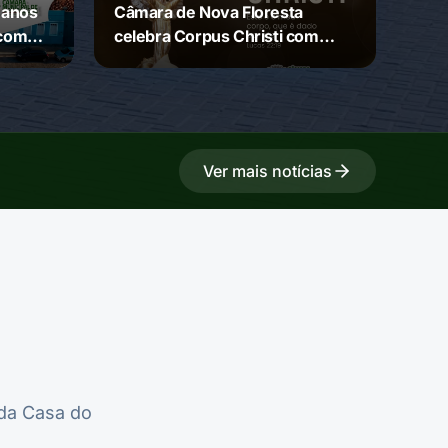
 anos
Câmara de Nova Floresta
 com
celebra Corpus Christi com
mensagem de fé e união
Ver mais notícias
 da Casa do