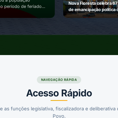
ou à população
Nova Floresta celebra 67
o período de feriado.
de emancipação política
homenagem da Câmara
Municipal
NAVEGAÇÃO RÁPIDA
Acesso Rápido
as funções legislativa, fiscalizadora e deliberativa
Povo.