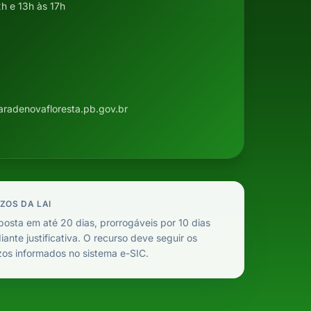
2h e 13h às 17h
adenovafloresta.pb.gov.br
ZOS DA LAI
osta em até 20 dias, prorrogáveis por 10 dias
ante justificativa. O recurso deve seguir os
zos informados no sistema e-SIC.