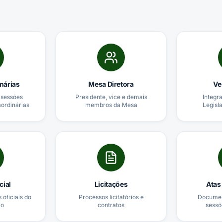
nárias
Mesa Diretora
Ve
sessões
Presidente, vice e demais
Integr
aordinárias
membros da Mesa
Legisl
cial
Licitações
Atas
 oficiais do
Processos licitatórios e
Document
io
contratos
sessõ