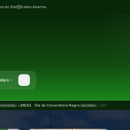
a do Site
Dados Abertos
Mais
•
•
20/11
·
Dia da Consciência Negra
25/12
·
Natal
01
NACIONAL
NACIONAL