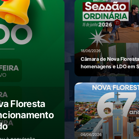
18/06/2026
Câmara de Nova Floresta
homenagens e LDO em 
Ordinária
a Floresta
uncionamento
do
06/06/2026