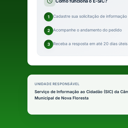
Como funciona o E-SIC?
Cadastre sua solicitação de informação
1
Acompanhe o andamento do pedido
2
Receba a resposta em até 20 dias úteis
3
UNIDADE RESPONSÁVEL
Serviço de Informação ao Cidadão (SIC) da Câ
Municipal de Nova Floresta