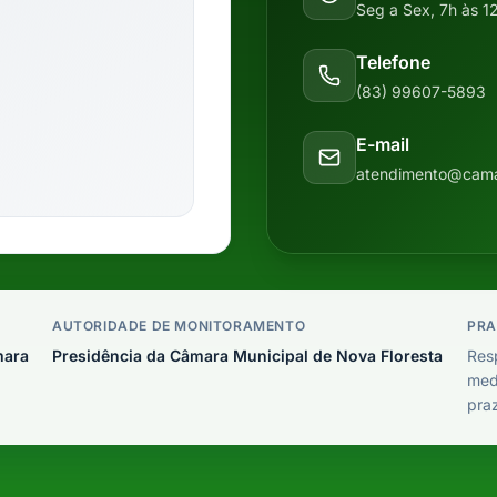
Seg a Sex, 7h às 1
Telefone
(83) 99607-5893
E-mail
atendimento@camar
AUTORIDADE DE MONITORAMENTO
PRA
mara
Presidência da Câmara Municipal de Nova Floresta
Resp
medi
pra